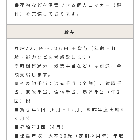
●荷物などを保管できる個人ロッカー（鍵
付）を完備しております。
給与
月給22万円～28万円 ＋賞与（年齢・経
験・能力などを考慮致します）
※時間超過分（残業手当など）は別途、全
額支給します。
※その他手当：通勤手当（全額）、役職手
当、家族手当、住宅手当、帰省手当（年2
回）他
■賞与年2回（6月・12月）※昨年度実績4
ヶ月分
■昇給年1回（4月）
■理論年収：大卒30歳（定期採用時）年収