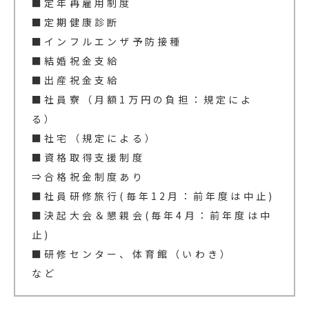
■定年再雇用制度
■定期健康診断
■インフルエンザ予防接種
■結婚祝金支給
■出産祝金支給
■社員寮（月額1万円の負担：規定によ
る）
■社宅（規定による）
■資格取得支援制度
⇒合格祝金制度あり
■社員研修旅行(毎年12月：前年度は中止)
■決起大会＆懇親会(毎年4月：前年度は中
止)
■研修センター、体育館（いわき）
など