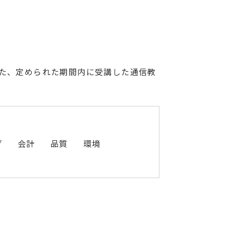
た、定められた期間内に受講した通信教
グ
会計
品質
環境